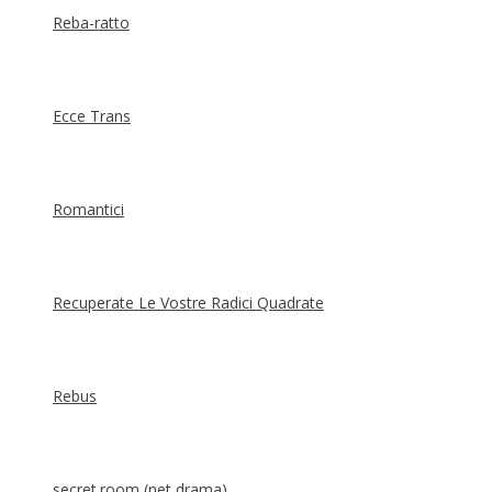
Reba-ratto
Ecce Trans
Romantici
Recuperate Le Vostre Radici Quadrate
Rebus
secret.room (net drama)