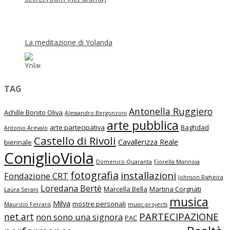
La meditazione di Yolanda
TAG
Antonella Ruggiero
Achille Bonito Oliva
Alessandro Bergonzoni
arte pubblica
arte partecipativa
Baghdad
Antonio Arevalo
Castello di Rivoli
Cavallerizza Reale
biennale
ConiglioViola
Domenico Quaranta
Fiorella Mannoia
fotografia
installazioni
Fondazione CRT
Johnson Righeira
Loredana Bertè
Marcella Bella
Martina Corgnati
Laura Serani
musica
Milva
mostre personali
Maurizio Ferraris
music-projects
PARTECIPAZIONE
net.art
non sono una signora
PAC