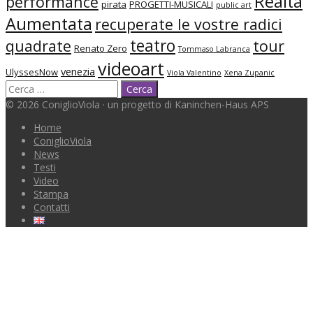
Realtà
performance
pirata
PROGETTI-MUSICALI
public art
Aumentata
recuperate le vostre radici
teatro
quadrate
tour
Renato Zero
Tommaso Labranca
videoart
venezia
UlyssesNow
Viola Valentino
Xena Zupanic
© 2026 ConiglioViola · un progetto di Kaninchen-Haus APS
Home
ConiglioViola
News
Testi
Video
Stampa
Contatti