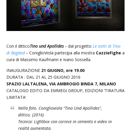
Con il dittico
Tino und Apollides
–
dal progetto
Le notti di Tino
di Bagdad
–
ConiglioViola partecipa alla mostra
CazzieFighe
a
cura di Massimo Kaufmann e Ivano Sossella.
INAUGURAZIONE
21 GIUGNO, ore 19.00
DURATA : DAL 21 AL 25 GIUGNO 2016
SPAZIO LALTALENA, VIA AMBROGIO BINDA 7, MILANO
CATALOGO EDITO DA EMMEGI GROUP, EDIZIONI ‘TIRATURA
LIMITATA’
Nella foto. Coniglioviola “Tino Und Apollides”,
dittico. (2016)
Tecnica: Lightbox con cornice in cemento e video in
realtà aumentata.