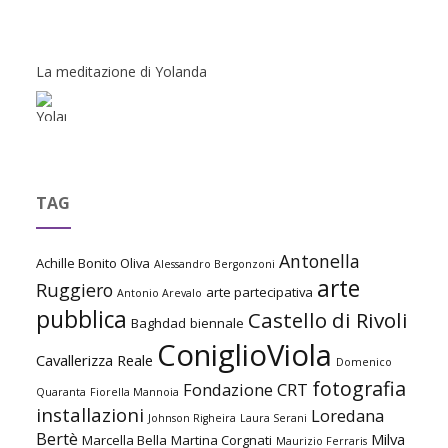
La meditazione di Yolanda
TAG
Antonella
Achille Bonito Oliva
Alessandro Bergonzoni
arte
Ruggiero
arte partecipativa
Antonio Arevalo
pubblica
Castello di Rivoli
Baghdad
biennale
ConiglioViola
Cavallerizza Reale
Domenico
fotografia
Fondazione CRT
Quaranta
Fiorella Mannoia
installazioni
Loredana
Johnson Righeira
Laura Serani
Bertè
Milva
Marcella Bella
Martina Corgnati
Maurizio Ferraris