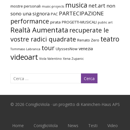
musica
net.art
non
mostre personali
music-projects
PARTECIPAZIONE
sono una signora
PAC
performance
pirata
PROGETTI-MUSICALI
public art
Realtà Aumentata
recuperate le
teatro
vostre radici quadrate
Renato Zero
tour
venezia
UlyssesNow
Tommaso Labranca
videoart
Viola Valentino
Xena Zupanic
© 2026 ConiglioViola · un progetto di Kaninchen-Haus APS
Home
ConiglioViola
News
Testi
Video