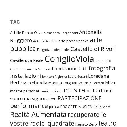
TAG
Antonella
Achille Bonito Oliva
Alessandro Bergonzoni
arte
Ruggiero
arte partecipativa
Antonio Arevalo
pubblica
Castello di Rivoli
Baghdad
biennale
ConiglioViola
Cavallerizza Reale
Domenico
fotografia
Fondazione CRT
Quaranta
Fiorella Mannoia
installazioni
Loredana
Johnson Righeira
Laura Serani
Bertè
Milva
Marcella Bella
Martina Corgnati
Maurizio Ferraris
musica
net.art
non
mostre personali
music-projects
PARTECIPAZIONE
sono una signora
PAC
performance
pirata
PROGETTI-MUSICALI
public art
Realtà Aumentata
recuperate le
teatro
vostre radici quadrate
Renato Zero