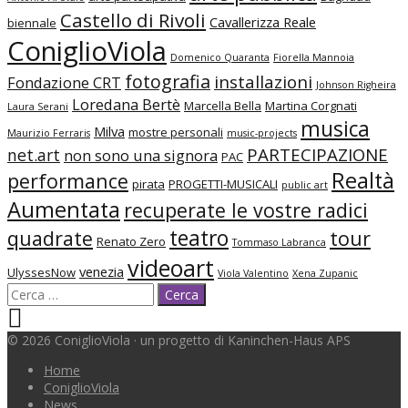
Castello di Rivoli
Cavallerizza Reale
biennale
ConiglioViola
Domenico Quaranta
Fiorella Mannoia
fotografia
installazioni
Fondazione CRT
Johnson Righeira
Loredana Bertè
Marcella Bella
Martina Corgnati
Laura Serani
musica
Milva
mostre personali
Maurizio Ferraris
music-projects
PARTECIPAZIONE
net.art
non sono una signora
PAC
Realtà
performance
pirata
PROGETTI-MUSICALI
public art
Aumentata
recuperate le vostre radici
teatro
quadrate
tour
Renato Zero
Tommaso Labranca
videoart
venezia
UlyssesNow
Viola Valentino
Xena Zupanic
© 2026 ConiglioViola · un progetto di Kaninchen-Haus APS
Home
ConiglioViola
News