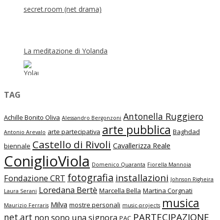
secret.room (net drama)
La meditazione di Yolanda
TAG
Antonella Ruggiero
Achille Bonito Oliva
Alessandro Bergonzoni
arte pubblica
arte partecipativa
Baghdad
Antonio Arevalo
Castello di Rivoli
Cavallerizza Reale
biennale
ConiglioViola
Domenico Quaranta
Fiorella Mannoia
fotografia
installazioni
Fondazione CRT
Johnson Righeira
Loredana Bertè
Marcella Bella
Martina Corgnati
Laura Serani
musica
Milva
mostre personali
Maurizio Ferraris
music-projects
PARTECIPAZIONE
net.art
non sono una signora
PAC