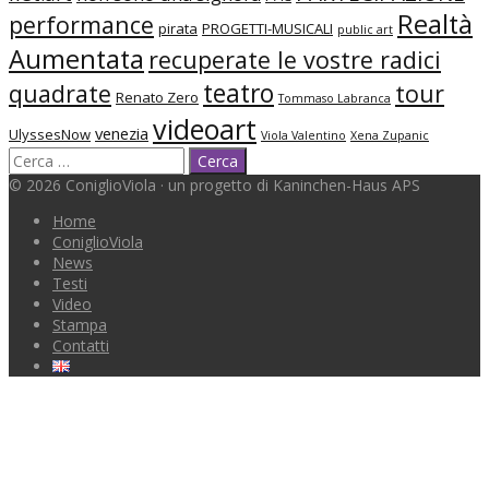
Realtà
performance
pirata
PROGETTI-MUSICALI
public art
Aumentata
recuperate le vostre radici
teatro
quadrate
tour
Renato Zero
Tommaso Labranca
videoart
venezia
UlyssesNow
Viola Valentino
Xena Zupanic
© 2026 ConiglioViola · un progetto di Kaninchen-Haus APS
Home
ConiglioViola
News
Testi
Video
Stampa
Contatti