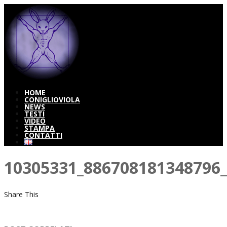
HOME
CONIGLIOVIOLA
NEWS
TESTI
VIDEO
STAMPA
CONTATTI
10305331_886708181348796
Share This