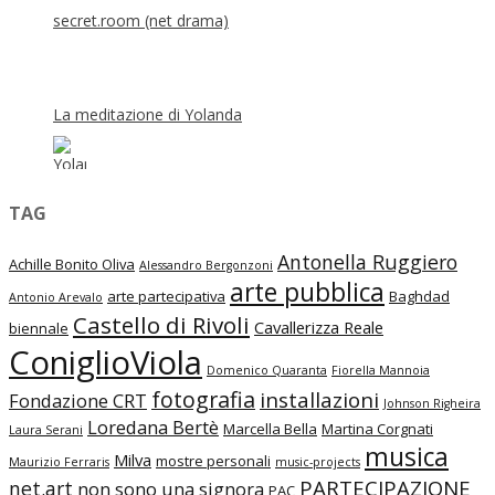
secret.room (net drama)
La meditazione di Yolanda
TAG
Antonella Ruggiero
Achille Bonito Oliva
Alessandro Bergonzoni
arte pubblica
arte partecipativa
Baghdad
Antonio Arevalo
Castello di Rivoli
Cavallerizza Reale
biennale
ConiglioViola
Domenico Quaranta
Fiorella Mannoia
fotografia
installazioni
Fondazione CRT
Johnson Righeira
Loredana Bertè
Marcella Bella
Martina Corgnati
Laura Serani
musica
Milva
mostre personali
Maurizio Ferraris
music-projects
PARTECIPAZIONE
net.art
non sono una signora
PAC